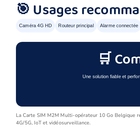
🎯 Usages recomm
Caméra 4G HD
Routeur principal
Alarme connectée
🛒 Com
Une solution fiable et per
La Carte SIM M2M Multi-opérateur 10 Go Belgique rep
4G/5G, IoT et vidéosurveillance.