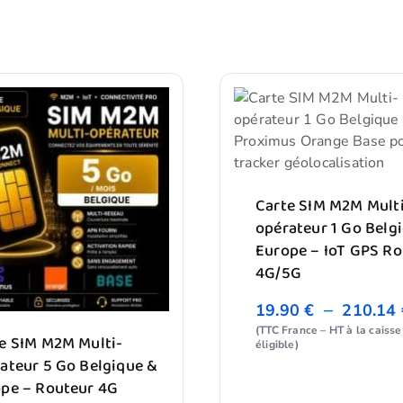
Carte SIM M2M Mult
opérateur 1 Go Belg
Europe – IoT GPS Ro
4G/5G
–
19.90
€
210.14
(TTC France – HT à la caisse 
e SIM M2M Multi-
éligible)
ateur 5 Go Belgique &
pe – Routeur 4G