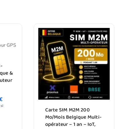
i-
ique &
uteur
€
si
Carte SIM M2M 200
Mo/Mois Belgique Multi-
opérateur – 1 an – IoT,