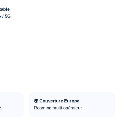
table
G / 5G
🌍 Couverture Europe
e.
Roaming multi-opérateur.