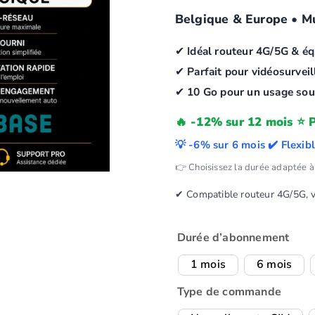
Belgique & Europe • Mu
✔
Idéal routeur 4G/5G & é
✔
Parfait pour vidéosurveil
✔
10 Go pour un usage sout
🔥 -12% sur 12 mois ⭐ 
💡 -6% sur 6 mois ✔️ Flexib
👉 Choisissez la durée adaptée à
✔ Compatible routeur 4G/5G, v
Durée d’abonnement
1 mois
6 mois
Type de commande