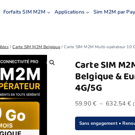
Forfaits SIM M2M
Applications
Sim M2M par Pay
ibles
/
Carte SIM M2M Belgique
/
Carte SIM M2M Multi-opérateur 10 
Carte SIM M2M
Belgique & Eu
4G/5G
59.90
€
–
632.54
€
(
Sans engagement • Renou