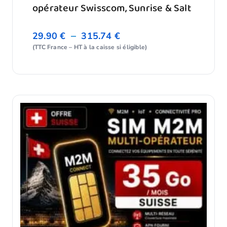
opérateur Swisscom, Sunrise & Salt
–
29.90
€
315.74
€
(TTC France – HT à la caisse si éligible)