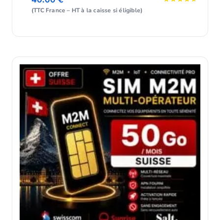
Note
(TTC France – HT à la caisse si éligible)
4.75
sur 5