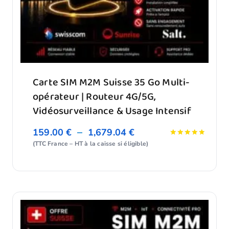
Carte SIM M2M Suisse 35 Go Multi-
opérateur | Routeur 4G/5G,
Vidéosurveillance & Usage Intensif
–
159.00
€
1,679.04
€
Note
(TTC France – HT à la caisse si éligible)
5.00
sur 5