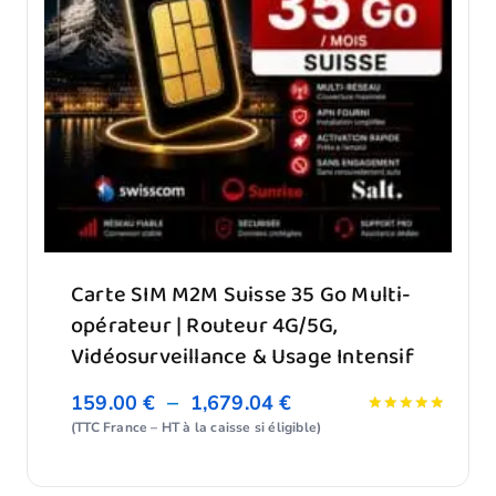
Carte SIM M2M Suisse 35 Go Multi-
opérateur | Routeur 4G/5G,
Vidéosurveillance & Usage Intensif
–
159.00
€
1,679.04
€
Note
(TTC France – HT à la caisse si éligible)
5.00
sur 5