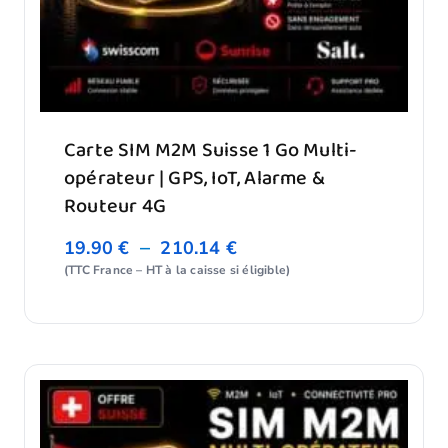
Carte SIM M2M Suisse 1 Go Multi-
opérateur | GPS, IoT, Alarme &
Routeur 4G
–
19.90
€
210.14
€
(TTC France – HT à la caisse si éligible)